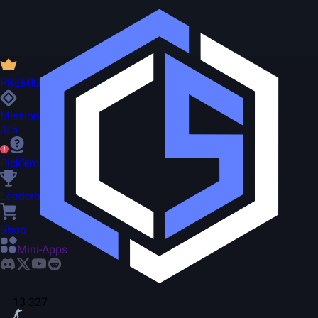
PREMIUM
Missionen
0/5
Pick'em
Leaderboard
Shop
Mini-Apps
13 327