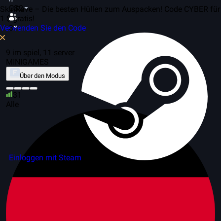
CS2
SkinRave – Die besten Hüllen zum Auspacken! Code CYBER für
1 $ gratis!
Verwenden Sie den Code
3
9 im spiel, 11 server
MINIGAMES
Über den Modus
31
Alle
Einloggen mit Steam