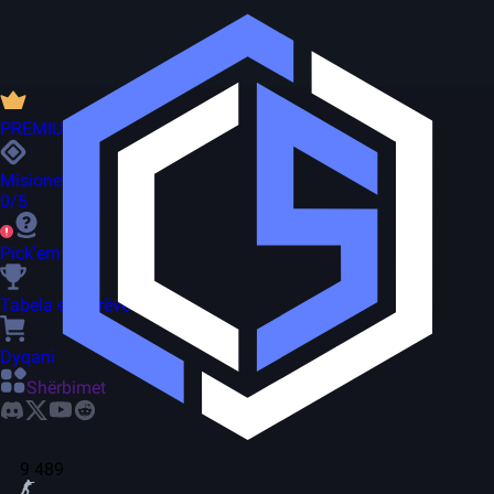
PREMIUM
Misionet
0/5
Pick'em
Tabela e liderëve
Dyqani
Shërbimet
9 489