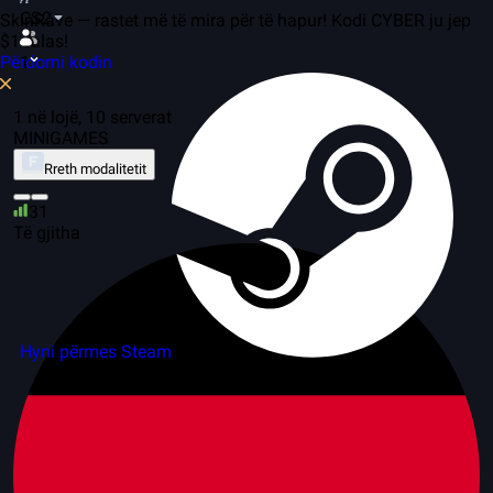
CS2
SkinRave — rastet më të mira për të hapur! Kodi CYBER ju jep
$1 falas!
Përdorni kodin
1
1 në lojë, 10 serverat
MINIGAMES
Rreth modalitetit
31
Të gjitha
Hyni përmes Steam