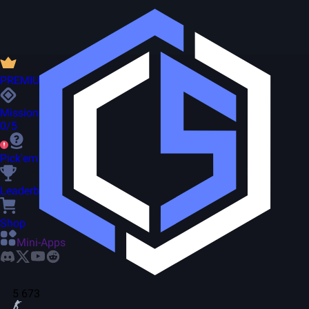
PREMIUM
Missionen
0/5
Pick'em
Leaderboard
Shop
Mini-Apps
5 673