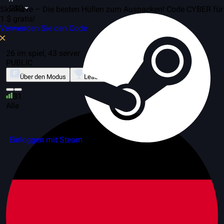
CS2
SkinRave – Die besten Hüllen zum Auspacken! Code CYBER für
1 $ gratis!
Verwenden Sie den Code
26 im spiel, 43 server
PUBLIC
Über den Modus
Leaderboard
31
Alle
Einloggen mit Steam