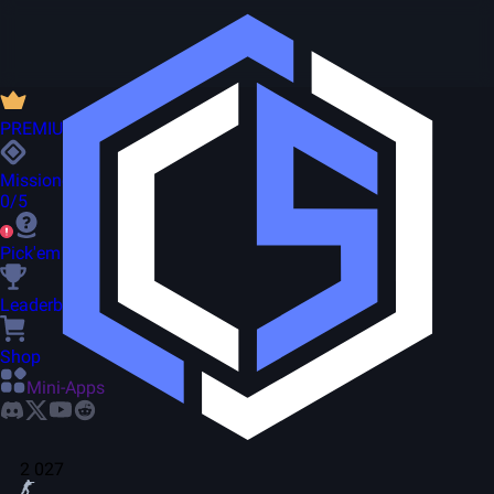
PREMIUM
Missionen
0/5
Pick'em
Leaderboard
Shop
Mini-Apps
2 027