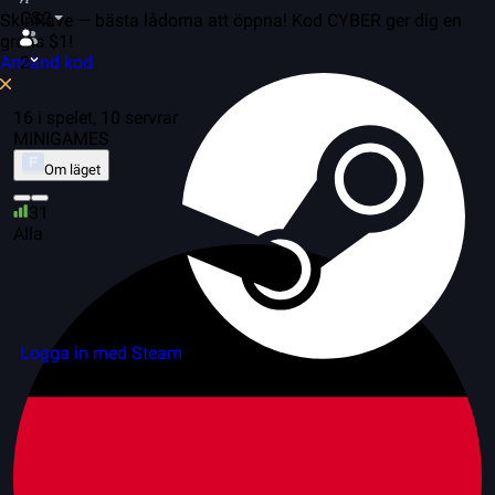
CS2
SkinRave — bästa lådorna att öppna! Kod CYBER ger dig en
gratis $1!
Använd kod
2
16 i spelet, 10 servrar
MINIGAMES
Om läget
31
Alla
Logga in med Steam