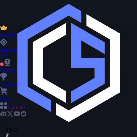
PREMIUM
Uppdrag
0/5
Pick'em
Topplista
Butik
Tjänster
5 543