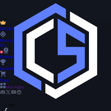
PREMIUM
Missionen
0/5
Pick'em
Leaderboard
Shop
Mini-Apps
1 733