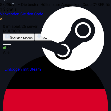
CS2
SkinRave – Die besten Hüllen zum Auspacken! Code CYBER für
1 $ gratis!
Verwenden Sie den Code
0 im spiel, 26 server
MULTICFG
Über den Modus
Leaderboard
31
Alle
Einloggen mit Steam