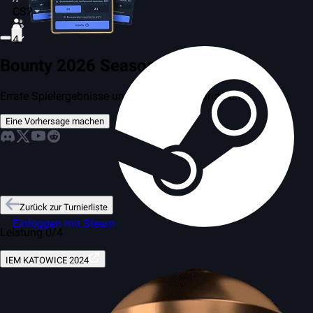
CS2
4
Bounty 2026 Season 2
Errate Spielergebnisse und tritt gegen Freunde an
Eine Vorhersage machen
Zurück zur Turnierliste
Einloggen mit Steam
Leistung 0/4
IEM KATOWICE 2024