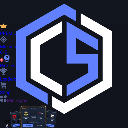
PREMIUM
Missionen
0/5
Pick'em
Leaderboard
Shop
Mini-Apps
10 853