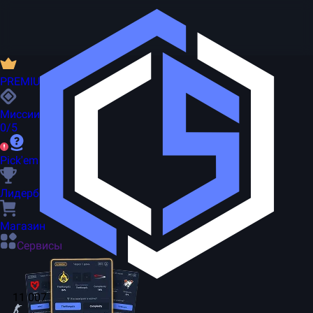
PREMIUM
Миссии
0/5
Pick'em
Лидерборд
Магазин
Сервисы
11 007