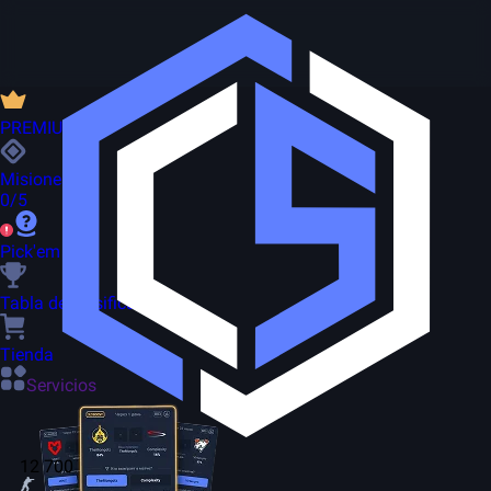
PREMIUM
Misiones
0/5
Pick'em
Tabla de clasificación
Tienda
Servicios
12 700