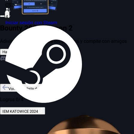
CS2
4
Iniciar sesión con Steam
Bounty 2026 Season 2
Adivina los resultados de los partidos y compite con amigos
Hacer una predicción
Volver a la lista de torneos
Logros 0/4
IEM KATOWICE 2024