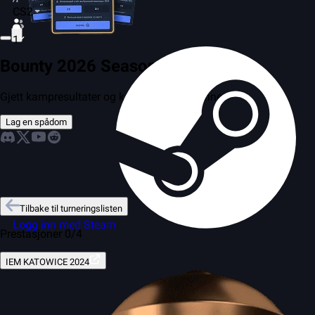
CS2
1
Bounty 2026 Season 2
Gjett kampresultater og konkurrer med venner
Lag en spådom
Tilbake til turneringslisten
Logg inn med Steam
Prestasjoner 0/4
IEM KATOWICE 2024