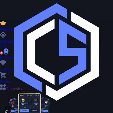
PREMIUM
Oppdrag
0/5
Pick'em
Ledertavle
Butikk
Tjenester
8 203