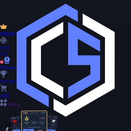
PREMIUM
미션
0/5
Pick'em
리더보드
상점
서비스
1 835