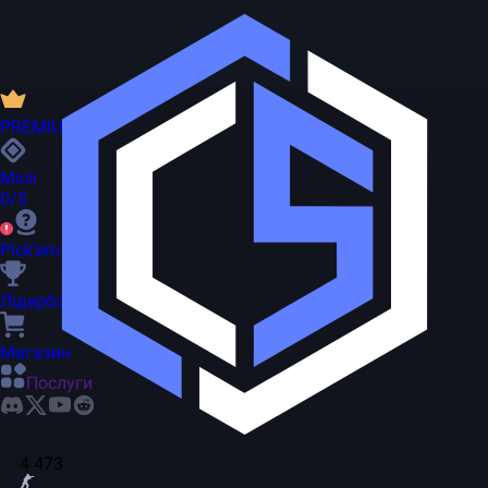
PREMIUM
Місії
0/5
Pick'em
Лідерборд
Магазин
Послуги
4 473