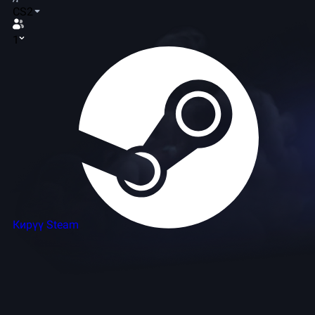
CS2
1
Кирүү Steam