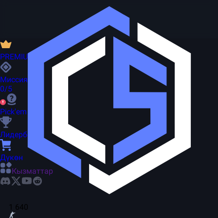
PREMIUM
Миссиялар
0/5
Pick'em
Лидерборд
Дүкөн
Кызматтар
1 640