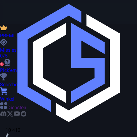
PREMIUM
Missies
0/5
Pick'em
Scorebord
Winkel
Diensten
10 413