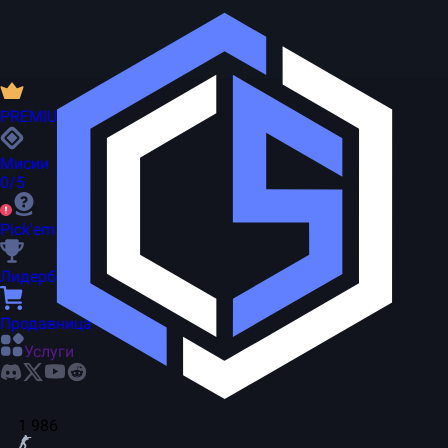
PREMIUM
Мисии
0/5
Pick'em
Лидерборд
Продавница
Услуги
1 986