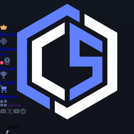
PREMIUM
Missioni
0/5
Pick'em
Classifica
Negozio
Servizi
10 065