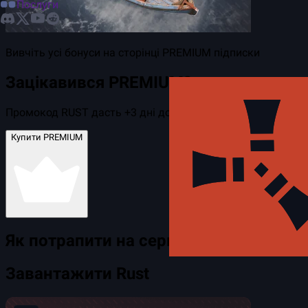
Послуги
Вивчіть усі бонуси на сторінці PREMIUM підписки
Зацікавився PREMIUM?
Промокод
RUST
дасть
+3 дні
до підписки
Купити PREMIUM
Як потрапити на сервер?
Завантажити Rust