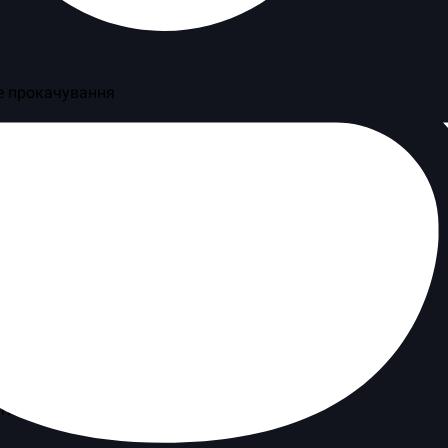
е прокачування
атися до сервера