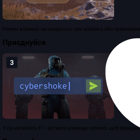
Режим впливає на швидкість гри: класика або прискорен
Приєднуйся
У грі натисніть F1 і вставте команду connect, щоб приєдн