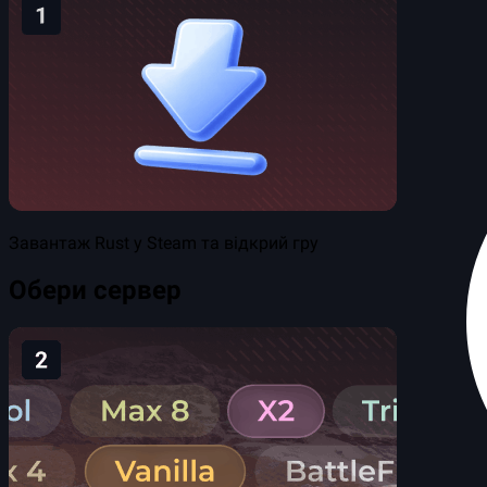
Завантаж Rust у Steam та відкрий гру
Обери сервер