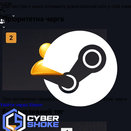
9 038
Під час гри є шанс отримати дорогоцінний скін у свій інв
RUST
Пріоритетна черга
1
При заповненні сервера ви потрапляєте в початок черги
Увійти через Steam
Ексклюзивний тег