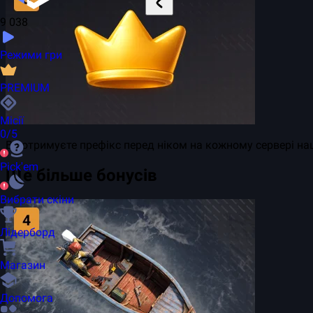
9 038
Режими гри
PREMIUM
Місії
0/5
Ви отримуєте префікс перед ніком на кожному сервері на
Pick'em
Ще більше бонусів
Вибрати скіни
Лідерборд
Магазин
Допомога