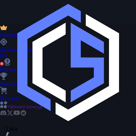
PREMIUM
Даалгаварууд
0/5
Pick'em
Лидерборд
Дэлгүүр
Үйлчилгээнүүд
7 404