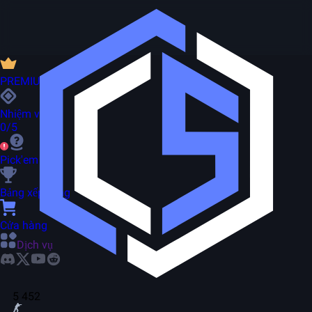
PREMIUM
Nhiệm vụ
0/5
Pick'em
Bảng xếp hạng
Cửa hàng
Dịch vụ
5 452