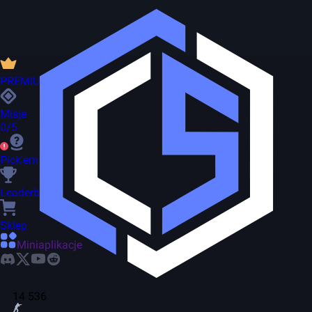
PREMIUM
Misje
0/5
Pick'em
Leaderboard
Sklep
Miniaplikacje
14 536