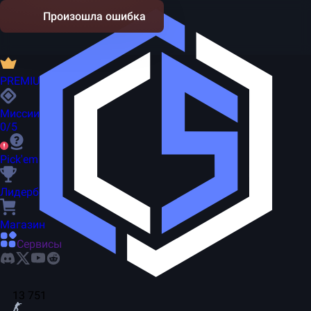
Произошла ошибка
PREMIUM
Миссии
0/5
Pick'em
Лидерборд
Магазин
Сервисы
13 751