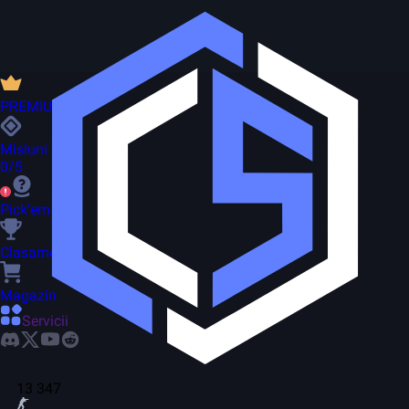
PREMIUM
Misiuni
0/5
Pick'em
Clasament
Magazin
Servicii
13 347