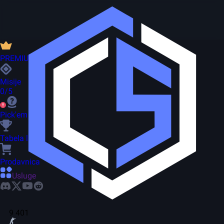
PREMIUM
Misije
0/5
Pick'em
Tabela lidera
Prodavnica
Usluge
9 401