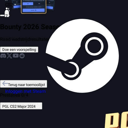
CS2
7
Bounty 2026 Season 2
Raad wedstrijdresultaten en strijd met vrienden
Doe een voorspelling
Terug naar toernooilijst
Inloggen met Steam
Prestaties 0/4
PGL CS2 Major 2024