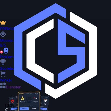
PREMIUM
Missies
0/5
Pick'em
Scorebord
Winkel
Diensten
10 390