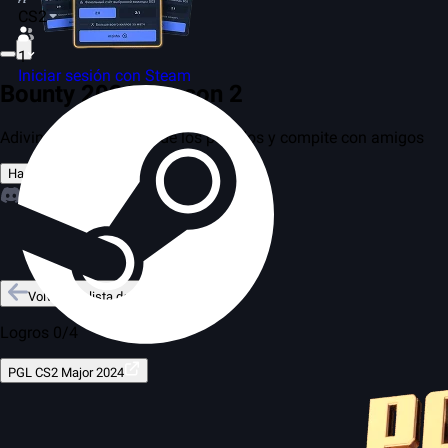
CS2
1
Iniciar sesión con Steam
Bounty 2026 Season 2
Adivina los resultados de los partidos y compite con amigos
Hacer una predicción
Volver a la lista de torneos
Logros 0/4
PGL CS2 Major 2024