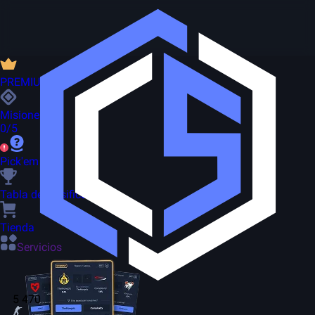
PREMIUM
Misiones
0/5
Pick'em
Tabla de clasificación
Tienda
Servicios
5 470