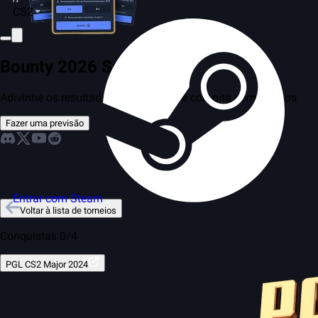
CS2
Bounty 2026 Season 2
Adivinhe os resultados das partidas e compita com amigos
Fazer uma previsão
Entrar com Steam
Voltar à lista de torneios
Conquistas 0/4
PGL CS2 Major 2024