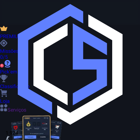
PREMIUM
Missões
0/5
Pick'em
Classificação
Loja
Serviços
1 924