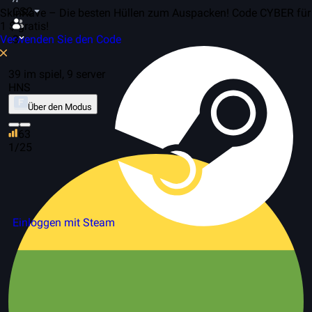
CS2
SkinRave – Die besten Hüllen zum Auspacken! Code CYBER für
1 $ gratis!
Verwenden Sie den Code
3
39 im spiel, 9 server
HNS
Über den Modus
63
1/25
Einloggen mit Steam