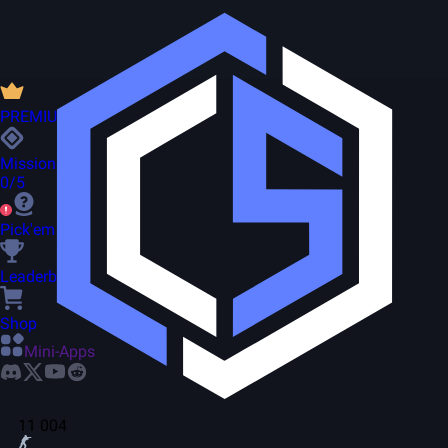
PREMIUM
Missionen
0/5
Pick'em
Leaderboard
Shop
Mini-Apps
11 004