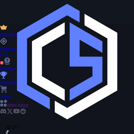
PREMIUM
Missionen
0/5
Pick'em
Leaderboard
Shop
Mini-Apps
10 517