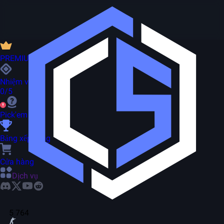
PREMIUM
Nhiệm vụ
0/5
Pick'em
Bảng xếp hạng
Cửa hàng
Dịch vụ
5 764