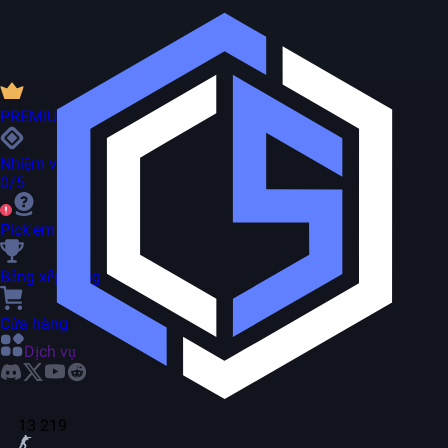
PREMIUM
Nhiệm vụ
0/5
Pick'em
Bảng xếp hạng
Cửa hàng
Dịch vụ
13 219