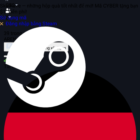
CS2
SkinRave — những hộp quà tốt nhất để mở! Mã CYBER tặng bạn
$1 miễn phí!
Sử dụng mã
2
Đăng nhập bằng Steam
39 trong trò chơi, 29 máy chủ
ARENA
Về chế độ
Bảng xếp hạng
31
Tất cả