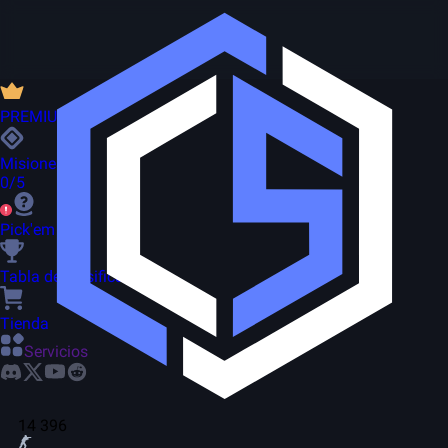
PREMIUM
Misiones
0/5
Pick'em
Tabla de clasificación
Tienda
Servicios
14 396