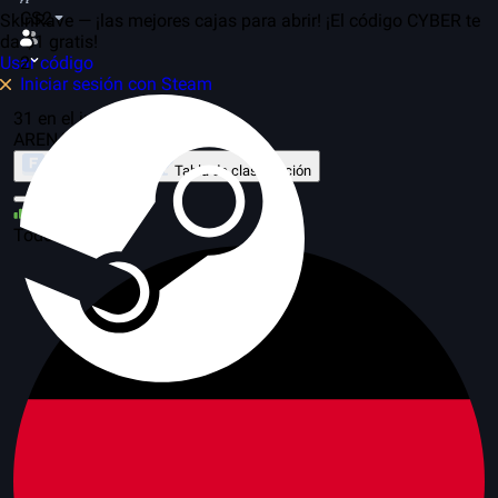
CS2
SkinRave — ¡las mejores cajas para abrir! ¡El código CYBER te
da $1 gratis!
Usar código
2
Iniciar sesión con Steam
31 en el juego, 29 servidores
ARENA
Sobre el modo
Tabla de clasificación
31
Todo