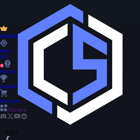
PREMIUM
Місії
0/5
Pick'em
Лідерборд
Магазин
Послуги
9 477