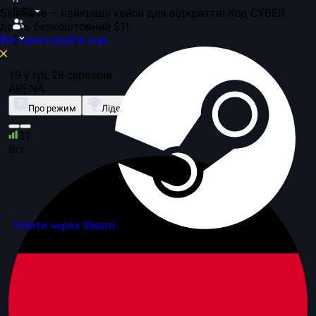
CS2
SkinRave — найкращі кейси для відкриття! Код CYBER
дасть безкоштовний $1!
Використовуйте код
2
19 у грі, 28 серверів
ARENA
Про режим
Лідерборд
31
Всі
Увійти через Steam