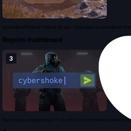
Le mode affecte la vitesse du jeu : classique ou montée en niv
Rejoins maintenant
Dans le jeu, appuyez sur F1 et collez la commande connect pour