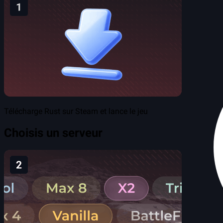
Télécharge Rust sur Steam et lance le jeu
Choisis un serveur