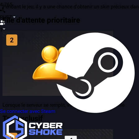
4 765
Pendant le jeu, il y a une chance d'obtenir un skin précieux dan
RUST
File d'attente prioritaire
1
Lorsque le serveur se remplit, vous passez en tête de file
Se connecter avec Steam
Tag exclusif