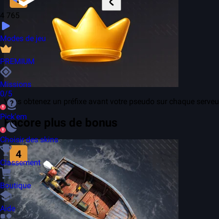
4 765
Modes de jeu
PREMIUM
Missions
0/5
Vous obtenez un préfixe avant votre pseudo sur chaque serveu
Pick'em
Encore plus de bonus
Choisir des skins
Classement
Boutique
Aide