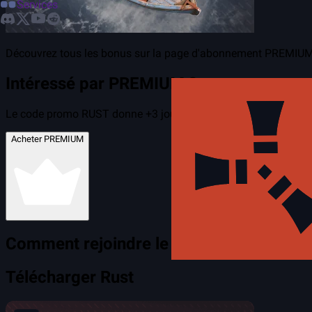
Services
Découvrez tous les bonus sur la page d'abonnement PREMIU
Intéressé par PREMIUM ?
Le code promo
RUST
donne
+3 jours
à l'abonnement
Acheter PREMIUM
Comment rejoindre le serveur ?
Télécharger Rust