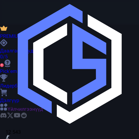
PREMIUM
Даалгаварууд
0/5
Pick'em
Лидерборд
Дэлгүүр
Үйлчилгээнүүд
12 543