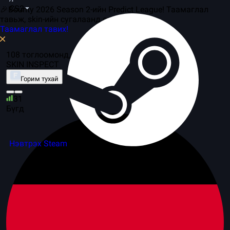
CS2
🎉Bounty 2026 Season 2-ийн Predict League! Таамаглал
тавьж, skin-ийн сугалаанд оролцоорой.
Таамаглал тавих!
108 тоглоомонд, 10 серверүүд
SKIN INSPECT
Горим тухай
31
Бүгд
Нэвтрэх Steam