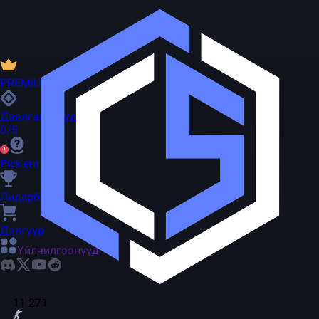
PREMIUM
Даалгаварууд
0/5
Pick'em
Лидерборд
Дэлгүүр
Үйлчилгээнүүд
11 271