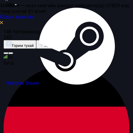
CS2
SkinRave — нээх хамгийн шилдэг хайрцагнууд! CYBER код
танд үнэгүй $1 өгнө!
Кодыг ашиглах
146 тоглоомонд, 107 серверүүд
2X2
Горим тухай
Лидерборд
31
Бүгд
Нэвтрэх Steam