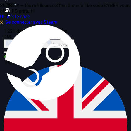
CS2
SkinRave — les meilleurs coffres à ouvrir ! Le code CYBER vous
offre 1 $ gratuit !
Utiliser le code
1
Se connecter avec Steam
1 221 dans le jeu, 204 serveurs
DM
À propos du mode
Classement
31
1/25