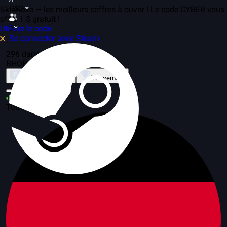
CS2
SkinRave — les meilleurs coffres à ouvrir ! Le code CYBER vous
offre 1 $ gratuit !
Utiliser le code
2
Se connecter avec Steam
296 dans le jeu, 120 serveurs
BHOP
À propos du mode
Classement
31
Tout