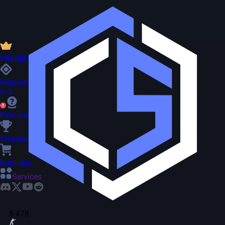
PREMIUM
Missions
0/5
Pick'em
Classement
Boutique
Services
5 478