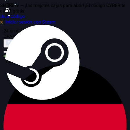
CS2
SkinRave — ¡las mejores cajas para abrir! ¡El código CYBER te
da $1 gratis!
Usar código
1
Iniciar sesión con Steam
24 en el juego, 15 servidores
DEATHRUN
Sobre el modo
31
Todo