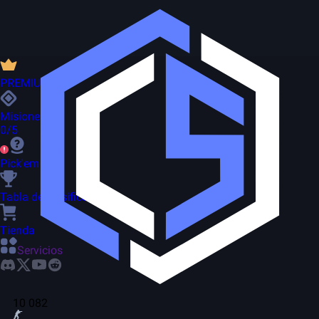
PREMIUM
Misiones
0/5
Pick'em
Tabla de clasificación
Tienda
Servicios
10 082