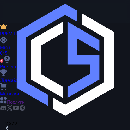
PREMIUM
Місії
0/5
Pick'em
Лідерборд
Магазин
Послуги
2 379