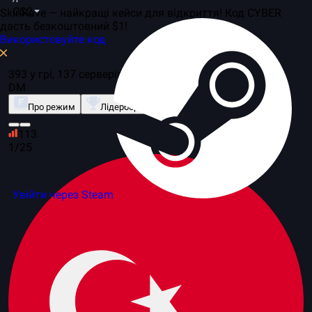
CS2
SkinRave — найкращі кейси для відкриття! Код CYBER
дасть безкоштовний $1!
Використовуйте код
393 у грі, 137 серверів
DM
Про режим
Лідерборд
113
1/25
Увійти через Steam