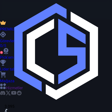
PREMIUM
Görevler
0/5
Pick'em
Lider tablosu
Mağaza
Hizmetler
3 095