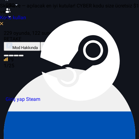
CS2
SkinRave — açılacak en iyi kutular! CYBER kodu size ücretsiz $1
verir!
Kodu kullan
2
229 oyunda, 122 sunucular
RETAKE
Mod Hakkında
Lider tablosu
79
1/25
Giriş yap Steam