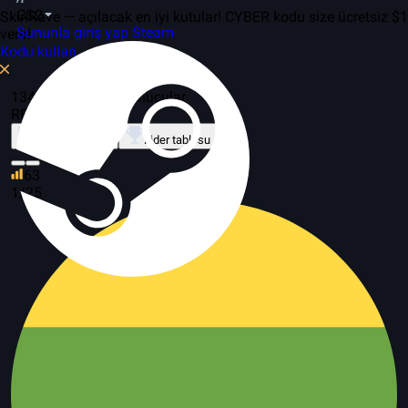
CS2
SkinRave — açılacak en iyi kutular! CYBER kodu size ücretsiz $1
Şununla giriş yap Steam
verir!
Kodu kullan
134 oyunda, 108 sunucular
RETAKE
Mod Hakkında
Lider tablosu
63
1/25