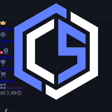
PREMIUM
Görevler
0/5
Pick'em
Lider tablosu
Mağaza
Hizmetler
1 733