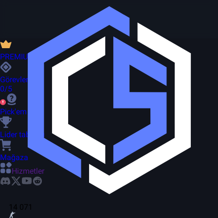
PREMIUM
Görevler
0/5
Pick'em
Lider tablosu
Mağaza
Hizmetler
14 071