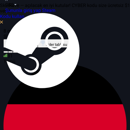
CS2
SkinRave — açılacak en iyi kutular! CYBER kodu size ücretsiz $1
Şununla giriş yap Steam
verir!
Kodu kullan
8 oyunda, 6 sunucular
SURF COMBAT
Mod Hakkında
Lider tablosu
31
Tümü