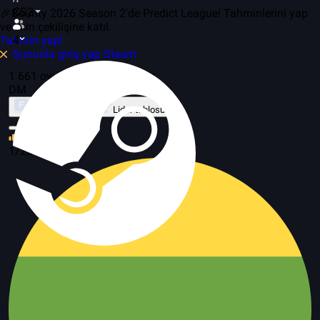
CS2
🎉Bounty 2026 Season 2'de Predict League! Tahminlerini yap
ve skin çekilişine katıl.
Tahmin yap!
4
Şununla giriş yap Steam
1 661 oyunda, 232 sunucular
DM
Mod Hakkında
Lider tablosu
63
1/25