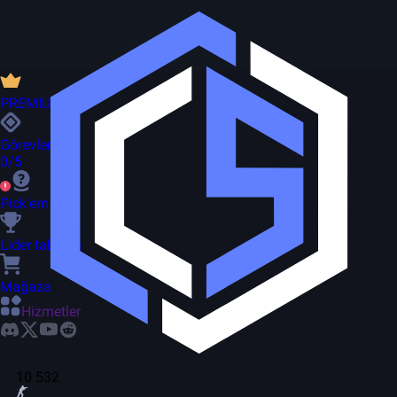
PREMIUM
Görevler
0/5
Pick'em
Lider tablosu
Mağaza
Hizmetler
10 532