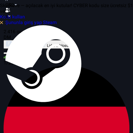
CS2
SkinRave — açılacak en iyi kutular! CYBER kodu size ücretsiz $1
verir!
Kodu kullan
4
Şununla giriş yap Steam
2 416 oyunda, 259 sunucular
DM
Mod Hakkında
Lider tablosu
31
1/25