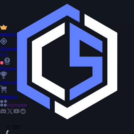
PREMIUM
Görevler
0/5
Pick'em
Lider tablosu
Mağaza
Hizmetler
11 720