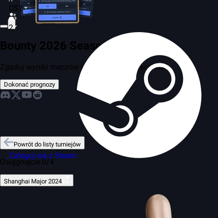
CS2
2
Bounty 2026 Season 2
Zgaduj wyniki meczów i rywalizuj z przyjaciółmi
Dokonać prognozy
Powrót do listy turniejów
Zaloguj się z Steam
Osiągnięcie 0/4
Shanghai Major 2024