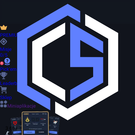
PREMIUM
Misje
0/5
Pick'em
Leaderboard
Sklep
Miniaplikacje
3 663