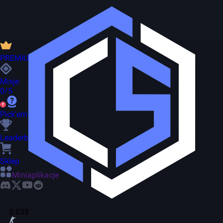
PREMIUM
Misje
0/5
Pick'em
Leaderboard
Sklep
Miniaplikacje
8 038