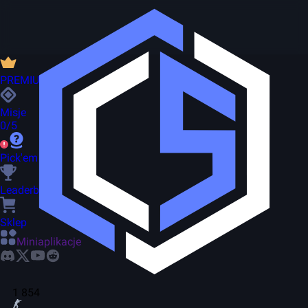
PREMIUM
Misje
0/5
Pick'em
Leaderboard
Sklep
Miniaplikacje
1 854