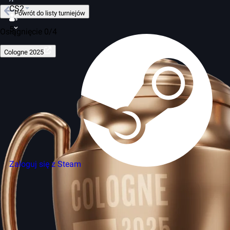
CS2
Powrót do listy turniejów
5
Osiągnięcie 0/4
Cologne 2025
Zaloguj się z Steam