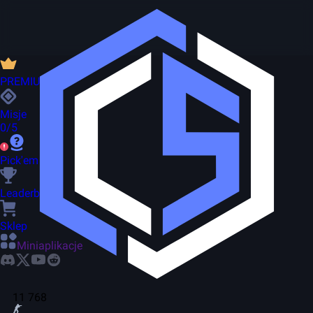
PREMIUM
Misje
0/5
Pick'em
Leaderboard
Sklep
Miniaplikacje
11 768