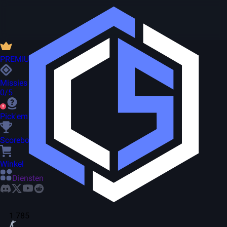
PREMIUM
Missies
0/5
Pick'em
Scorebord
Winkel
Diensten
1 785