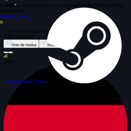
CS2
SkinRave — beste kisten om te openen! Code CYBER geeft je
een gratis $1!
Gebruik code
7 in het spel, 6 servers
SURF COMBAT
Over de modus
Scorebord
31
Alles
Inloggen met Steam