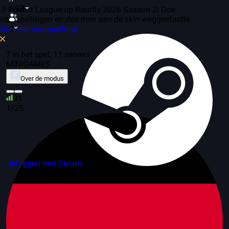
CS2
🎉Predict League op Bounty 2026 Season 2! Doe
voorspellingen en doe mee aan de skin-weggeefactie.
Doe een voorspelling!
2
7 in het spel, 11 servers
MINIGAMES
Over de modus
31
1/25
Inloggen met Steam