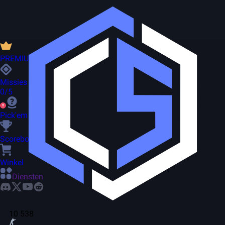
PREMIUM
Missies
0/5
Pick'em
Scorebord
Winkel
Diensten
10 538